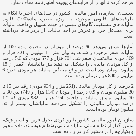
فراهم کرده تا آنها را از فرآیندهای پیچیده اظهارنامه معاف سازد.
بدین‏سان، سازمان امور مالیاتی کشور در سال‏‌های اخیر با اتکاء به
ظرفیت‏‌های قانونی موجود، به ‌ویژه تبصره ماده(100) قانون
مالیات‏‌های مستقیم، گام‌‏های مهمی در جهت تسهیل پرداخت مالیات
برای مشاغل خرد و تمرکز بر اخذ مالیات از پردرآمدها برداشته
است.
آمارها نشان می‌دهد 90 درصد از مودیان در تبصره ماده 100 از
مالیات صفر برخوردار شدند. به بیان بهتر 11 میلیون و 321 هزار و
369 مودی مالیاتشان صفر شد. 704 هزار و 677 مودی که 5.6 درصد
از کل مودیان مالیاتی را تشکیل می‌دهند نیز مالیاتشان کمتر از 15
میلیون تومان بوده است. در واقع میانگین مالیات هر مودی حدود 6
میلیون و 800 هزار تومان بوده است.
2 درصد از کل مودیان مالیاتی (251 هزار و 934 مودی) رقم بین 15 تا
30 میلیون تومان و 0.9 درصد از مودیان (114 هزار و 749) بین 30 تا
50 میلیون تومان مالیات پرداختند. 194 هزار و 982 مودی که 1.5
درصد مودیان مالیاتی را تشکیل می‌دهند مالیاتشان بیشتر از 50
میلیون تومان بوده است.
سازمان امور مالیاتی کشور با رویکردی تحول‌آفرین و استراتژیک،
مسیر گذار از نظام سنتی مالیات‌ستانی به‌نظام هوشمند، داده محور
و یکپارچه را در دستور کار قرار داده است.