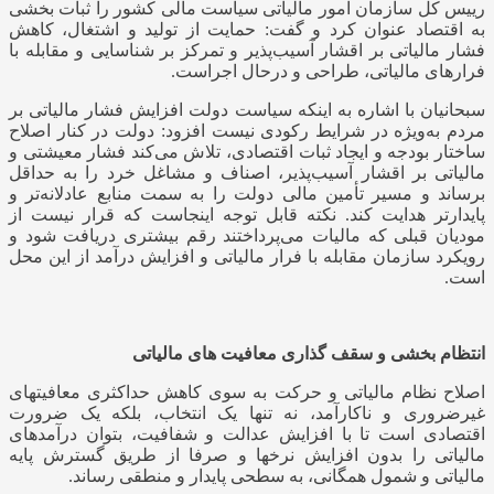
رییس کل سازمان امور مالیاتی سیاست مالی کشور را ثبات بخشی
به اقتصاد عنوان کرد و گفت:
حمایت از تولید و اشتغال، کاهش
فشار مالیاتی بر اقشار آسیب‌پذیر و تمرکز بر شناسایی و مقابله با
فرارهای مالیاتی، طراحی و درحال اجراست.
سبحانیان با اشاره به اینکه سیاست دولت افزایش فشار مالیاتی بر
مردم به‌ویژه در شرایط رکودی نیست افزود:
دولت در کنار اصلاح
ساختار بودجه و ایجاد ثبات اقتصادی، تلاش می‌کند
فشار معیشتی و
مالیاتی بر اقشار آسیب‌پذیر، اصناف و مشاغل خرد را به حداقل
برساند
و مسیر تأمین مالی دولت را به سمت منابع عادلانه‌تر و
پایدارتر هدایت کند. نکته قابل توجه اینجاست که قرار نیست از
مودیان قبلی که مالیات می‌پرداختند رقم بیشتری دریافت شود و
رویکرد سازمان مقابله با فرار مالیاتی و افزایش درآمد از این محل
است.
انتظام بخشی و سقف گذاری معافیت های مالیاتی
اصلاح نظام مالیاتی و حرکت به سوی کاهش حداکثری معافیتهای
غیرضروری و ناکارآمد، نه تنها یک انتخاب، بلکه یک ضرورت
اقتصادی است تا با افزایش عدالت و شفافیت، بتوان درآمدهای
مالیاتی را بدون افزایش نرخ‏ها و صرفا از طریق گسترش پایه
مالیاتی و شمول همگانی، به سطحی پایدار و منطقی رساند.