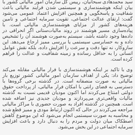
سید محمدهادی سبحانیان، رییس کل سازمان امور مالیاتی کشور با
بیان اینکه هوشمندسازی و سیستمی شدن فرایند مالیاتی باعث
شفافیت و پاسخگویی و همچنین افزایش اعتماد عمومی می‌شود
گفت: ارتقای عدالت اجتماعی، تقویت سرمایه اجتماعی و تامین
هزینه‌های کشور از مزایای هوشمندسازی مالیاتی است. با
پیاده‌سازی مسیر هوشمند در روند مالیات‌ستانی اگر انحرافی در
داده‌ها وجود داشته باشد، سیستم به‌صورت هوشمند آن را تشخیص
داده و به حسابرسی سیستمی یا بررسی ممیز ارجاع می‌دهد. این
سازوکار، نه تنها دقت و سرعت را افزایش داده، بلکه نقش عوامل
انسانی را به حداقل رسانده و زمینه شفافیت و عدالت را فراهم
کرده است.
وی با تاکید بر اینکه هوشمندسازی با فرار مالیاتی مقابله می‌کند
توضیح داد: یکی از اهداف سازمان امور مالیاتی کشور توزیع بار
مالیاتی به صورت منصفانه است. در گذشته برخی گروه‌ها با
دسترسی به فضای رانتی با امکان فرار مالیاتی، از پرداخت حقوق
دولتی امنتاع می‌کردند اما اکنون مودیان قدیمی نسبت به گذشته
مالیات واقعی‌تری می‌پردازند و مودیان جدیدی نیز اضافه شده
است. همچنین در گذشته افراد به صورت حضوری با مراکز مالیاتی
مراجعه می‌کردند در حالی که اکنون ارتباط مودی و ممیز قطع شده
و محاسبه به صورت سیستمی انجام می‌شود که این موضوع کاهش
اصطکاک میان دولت و مردم را به دنبال دارد و باعث افزایش
سرمایه اجتماعی در این بخش می‌شود.