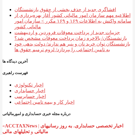
افشاگری جدید از حذف بخشی از حقوق بازنشستگان
اطلاعیه مهم سازمان امور مالیاتی کشور آغاز بهره‌برداری از
سامانه واکنش به اطلاعات ۱۶۹ و ۱۶۹ مکرر > سازمان امور
مالیاتی کشور
جزییات جدید از پرداخت معوقات فروردین و اردیبهشت
بازنشستگان/ بالاخره زمان پرداخت معوقات مشخص شد؟
بازنشستگان توان خرید نان و پنیر هم ندارند/ دولت بدهی خود
به تامین اجتماعی را بپردازد/ لزوم ترمیم حقوق ها
آخرین دیدگاه ها
فهرست راهبری
اخبار تکنولوژی
اخبار حسابداری
اخبار حسابرسی
اخبار کار و بیمه تامین اجتماعی
درباره مجله خبری حسابداری و امورمالیاتی
اخبار تخصصی حسابداری
،
به روز رسانیهای
|
ACCTAXNews
«
تحلیلهای مالی
مالیاتی
و