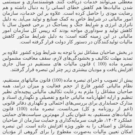
معطلی می‌توانند خدمات دریافت کنند. هوشمندسازی و سیستمی
شدن مالیات‌ها هم کاهش خطای انسانی را به دنبال داشته و هم
رضایت مودی را حاصل کرده است. علاوه بر این خدمات، سازمان
امور مالیاتی در شرایط خاص به کمک صنایع و تولید می‌آید. به دلیل
ناترازی انرژی و شرایط جنگ و پسا‌جنگ در برخی فصول سال با
کاهش تولید و سودآوری مواجه بودند که رییس کل سازمان امور
مالیاتی در این زمینه گفته است: به دلیل شرایط مذکور
کاهش
مالیات تولیدکنندگان
در دستور کار دولت قرار گرفته است.
در بخش صاحبان مشاغل نیز با توجه به شرایط ویژه کشور علاوه بر
تمدید مهلت تکالیف و بخشودگی‌های لازم، سقف معافیت مشمولین
تبصره ماده (100 ) قانون مالیات های مستقیم در سال جاری
افزایش یافت و مودیان بیشتری زیر چتر این تبصره قرار گرفتند.
پیش از تصویب و اجرای تبصره ماده (100) قانون مالیات‏های مستقیم،
نظام مالیاتی کشور فارغ از حجم فعالیت و میزان درآمد، همه
صاحبان مشاغل را ملزم به رعایت تکالیف مالیاتی پیچیده‏‌ای نظیر
تنظیم و ارایه اظهارنامه مالیاتی جامع و تفصیلی و نگهداری اسناد و
مدارک حسابداری برای بررسی‌‏های احتمالی و نگهداری دفاتر قانونی
(اعم از روزنامه و کل) می‏‌دانست. تبصره ماده (100) قانون
مالیات‏‌های مستقیم، به عنوان یکی از مهم‏‌ترین سیاست‏‌های حمایتی
عملکرد ۱۴۰۳، ظرفیت سرمایه‌‏گذاری و حمایت سازمان از صاحبان
مشاغل و اصناف را به طور ویژه افزایش داده است. این تبصره
امکان تعیین مالیات به‌صورت مقطوع را برای گروهی از مؤدیان