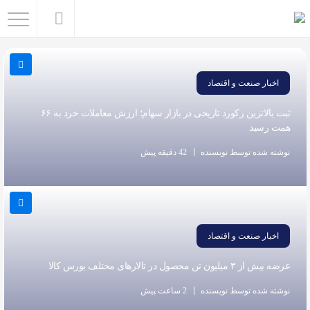
اشتراک
گذاری
اخبار صنعت و اقتصاد
با
استفاده
ثبت بالاترین رکورد تاریخی در بازار سهام؛ ارزش معاملات خرد به ۶۶
از
همت رسید
روش‌های
نوشته شده توسط نویسنده
42 دقیقه پیش
زیر
می‌توانید
این
صفحه
اخبار صنعت و اقتصاد
را
با
عرضه بیش از ۳ میلیون تن محصول در تالارهای مختلف بورس کالا
دوستان
نوشته شده توسط نویسنده
2 ساعت پیش
خود