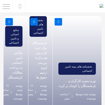
اشتراک
گذاری
بخشنامه
های بیمه
با
تامین
منابع
اجتماعی
استفاده
انسانی
و تامین
از
اجتماعی
بازنشستگان
روش‌های
توان خرید
زیر
نان و پنیر
واکنش
هم ندارند/
تامین
می‌توانید
بررسی
اجتماعی
این
بخشنامه های بیمه تامین
لزوم
به پرداخت
اجتماعی
صفحه
ترمیم
مطالبات
حقوق ها
بازنشستگان
را
تورم سفره کارگران و
با
بازنشستگان را کوچک تر کرده
نوشته
15
نوشته
15
شده
ساعت
شده
ساعت
دوستان
نوشته شده توسط
7 ساعت
توسط
پیش
توسط
پیش
نویسنده
پیش
نویسنده
نویسنده
خود