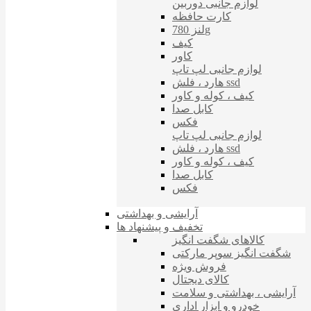
لوازم جانبی دوربین
کارت حافظه
لنز 780g
کیف
کاور
لوازم جانبی لپ تاپ
هارد ، فلش ssd
کیف ، کوله و کاور
کابل صدا
فکس
لوازم جانبی لپ تاپ
هارد ، فلش ssd
کیف ، کوله و کاور
کابل صدا
فکس
آرایشی و بهداشتی
تخفیف و پیشنهاد ها
کالاهای شگفت انگیز
شگفت انگیز سوپر مارکتی
فروش ویژه
کالای دیجتال
آرایشی ، بهداشتی و سلامت
خودرو و ابزار اداری