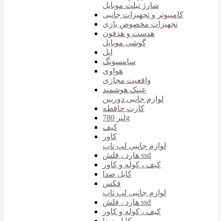
شارژ تبلت موبایل
کامپیوتر و تجهیزات جانبی
تجهیزات مخصوص بازی
هدست و هدفون
گوشی موبایل
اپل
سامسونگ
هواوی
واقعیت مجازی
عینک هوشمند
لوازم جانبی دوربین
کارت حافظه
لنز 780g
کیف
کاور
لوازم جانبی لپ تاپ
هارد ، فلش ssd
کیف ، کوله و کاور
کابل صدا
فکس
لوازم جانبی لپ تاپ
هارد ، فلش ssd
کیف ، کوله و کاور
کابل صدا