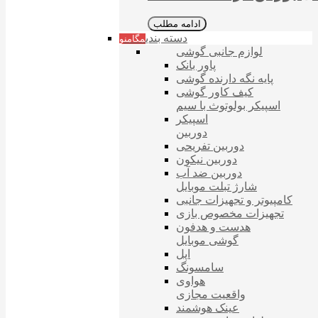
ادامه مطلب
دسته بندی
مگامنو
لوازم جانبی گوشی
پاور بانک
پایه نگه دارنده گوشی
کیف کاور گوشی
اسپیکر بولوتوث با سیم
اسپیکر
دوربین
دوربین تفریحی
دوربین نیکون
دوربین ضد آب
شارژ تبلت موبایل
کامپیوتر و تجهیزات جانبی
تجهیزات مخصوص بازی
هدست و هدفون
گوشی موبایل
اپل
سامسونگ
هواوی
واقعیت مجازی
عینک هوشمند