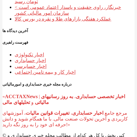
تومان رسید
خبرنگار، راوی حقیقت و پاسدار اعتماد عمومی است >
سازمان امور مالیاتی کشور
عملکرد هفتگی بازارهای طلا و نقره در بورس کالا
آخرین دیدگاه ها
فهرست راهبری
اخبار تکنولوژی
اخبار حسابداری
اخبار حسابرسی
اخبار کار و بیمه تامین اجتماعی
درباره مجله خبری حسابداری و امورمالیاتی
اخبار تخصصی حسابداری
،
به روز رسانیهای
|
ACCTAXNews
«
تحلیلهای مالی
مالیاتی
و
مرجع جامع
اخبار حسابداری
،
تغییرات قوانین مالیات
، آموزشهای
کاربردی و آخرین تحولات صنعت مالی. با ما همگام شوید و دانش
حرفه ای خود را به روز نگه دارید!»
© کپی بخش یا کل هر کدام از مطالب مجله خبری حسابداری و