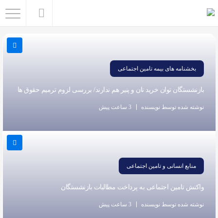
اشتراک
گذاری
با
بخشنامه های بیمه تامین اجتماعی
استفاده
از
بازنشستگان توان خرید نان و پنیر هم ندارند/ بررسی لزوم ترمیم حقوق ها
روش‌های
نوشته شده توسط نویسنده
3 ساعت پیش
زیر
می‌توانید
این
صفحه
منابع انسانی و تامین اجتماعی
را
با
واکنش تامین اجتماعی به پرداخت مطالبات بازنشستگان
دوستان
نوشته شده توسط نویسنده
3 ساعت پیش
خود